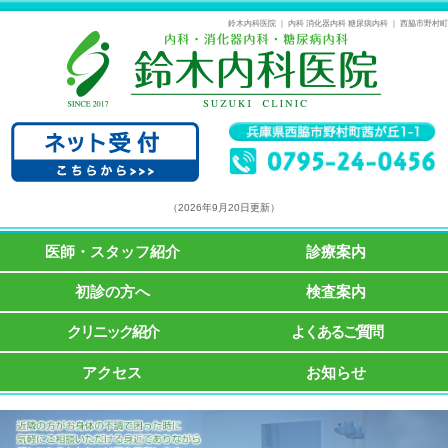
鈴木内科医院 ｜ 内科 消化器内科 糖尿病内科 ｜ 西脇市野村町
（2026年9月20日更新）
医師・スタッフ紹介
診療案内
初診の方へ
検査案内
クリニック紹介
よくあるご質問
アクセス
お知らせ