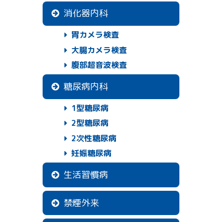
消化器内科
○外来感染対策向上加算
当院では下記の院内感染防止対策を取り組んでいます。
胃カメラ検査
・院内感染管理者（院長）を配置し、職員一同で院内感染
対策に取り組んでいます。
大腸カメラ検査
・感染防止対策業務指針及び手順書を作成し、職員全員が
それに従い院内感染対策に取り組んでいます。
腹部超音波検査
・職員全員に対し年２回院内研修を実施し、感染防止に対
する知識向上に取り組んでいます。
糖尿病内科
・感染性の高い疾患（インフルエンザや新型コロナウイル
ス感染症など）が疑われる場合は、一般診療の方と導線を
1型糖尿病
分けた診療スペースを確保して対応します。
・西脇市立西脇病院と感染対策連携を取っております。
2型糖尿病
2次性糖尿病
当院は2024.11.6で開院7周年を迎えました！
妊娠糖尿病
2024.11.6
皆様のおかげで、2017.11.6に開院し7周年を迎える事がで
生活習慣病
きました。新型コロナウイルス流行による影響もまだまだ
続きますが、これからも皆様のかかりつけ医として、スタ
ッフ一同より一層頑張って参りますので、末永くよろしく
禁煙外来
お願い致します。
また、最近では当院へ通院頂く患者様も増え、待ち時間が