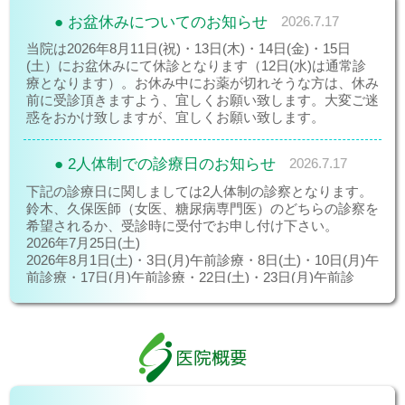
お盆休みについてのお知らせ
2026.7.17
当院は2026年8月11日(祝)・13日(木)・14日(金)・15日
(土）にお盆休みにて休診となります（12日(水)は通常診
療となります）。お休み中にお薬が切れそうな方は、休み
前に受診頂きますよう、宜しくお願い致します。大変ご迷
惑をおかけ致しますが、宜しくお願い致します。
2人体制での診療日のお知らせ
2026.7.17
下記の診療日に関しましては2人体制の診察となります。
鈴木、久保医師（女医、糖尿病専門医）のどちらの診察を
希望されるか、受診時に受付でお申し付け下さい。
2026年7月25日(土)
2026年8月1日(土)・3日(月)午前診療・8日(土)・10日(月)午
前診療・17日(月)午前診療・22日(土)・23日(月)午前診
療・29日(土)・31日(月)午前診療
特定健診についてのお知らせ
2026.6.2
医院概要
2026年6月1日より保険診療・自費診療の混合診療の禁止
という観点から、当院で行う特定健診は一般診察と同日に
は施行できなくなりました。ご面倒をお掛け致しますが、