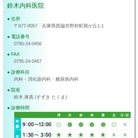
鈴木内科医院
特定健診希望の方は、特定健診のみで受診して頂く必要が
ございます。ご理解の程、よろしくお願い致します。
住所
〒677-0057 兵庫県西脇市野村町茜が丘1-1
診療報酬改定による窓口負担金の変更につい
てのお知らせ
2026.6.1
電話番号
2026年6月1日より診療報酬改定に伴い、窓口負担金の変
0795-24-0456
更が生じる場合が多いと思われます。ご理解いただきます
FAX
よう、よろしくお願い致します。
0795-24-0457
Web予約変更についてのお知らせ
2025.10.26
診療科目
内科・消化器内科・糖尿病内科
2025年11月1日よりWeb予約システム変更する事となりま
した。
院長
従来の時間予約は廃止となり、診察番号取得システムに変
鈴木 琢真 (すずき たくま)
更となります。
・当日午前６時より、当日の午前診察・午後診察の診察番
診療時間
号をご自身でWebにて取得できるように致します。
・現在の診察進行具合を確認頂き、自分の順番の５-10番
前頃を目安に当院へ来院下さい（自分の番号の５番前にな
りますと、設定頂きましたメールアドレスにお知らせメー
ルを送付することも可能です）。