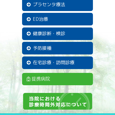
長くなっており、大変ご迷惑をお掛けしている現状が続い
プラセンタ療法
ております。この状況を打開する為の策を検討中でござい
ます。決定次第お知らせしていきたいと思っておりますの
で宜しくお願い致します。
ED治療
最後に、この1年での主な検査実績を掲載致します。CT、
胃カメラ、大腸カメラ、腹部・甲状腺超音波検査希望の方
は、お気軽に一度ご来院下さい！
健康診断・検診
上部消化管内視鏡検査（胃カメラ）685件（昨年度比-17
件）
下部消化管内視鏡検査（大腸カメラ）261件（昨年度比-28
予防接種
件）
（大腸ポリープ切除術：104件を含む、昨年度比 ＋3
件）
在宅診療・訪問診療
CT検査 138件（昨年度比－31件）
腹部・甲状腺超音波検査 214件（昨年度比 ＋24件）
提携病院
当院スタッフ募集のご案内
2024.9.11
当院来院患者様数増加による業務量増加、退職スタッフの
為、以下のスタッフを募集致します。ご興味のある方は、
下記アドレスまでご連絡下さい。
・看護師 常勤1名→募集済み パート数名
・医療事務 常勤→募集済み パート数名(過去病院や