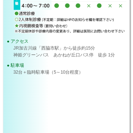
・自分の診察番号までに来院頂いていない場合は、基本的
にその番号は無効とさせて頂き、番号の再取得となりま
す。その際は、大幅に待ち時間が発生する可能性がありま
すのでご注意ください。
・おおよその診察時間目安は以下となります。ただし、診
察内容や重症患者様などの対応で大幅に時間がずれること
もありますので、来院はお早めにお願い致しますと同時に
待ち時間の発生につきましてもご了承下さい。
アクセス
目安の診察時間
JR加古川線「西脇市駅」から徒歩約15分
診察番号 午前/午後
神姫グリーンバス あかねが丘口バス停 徒歩 1分
6 9:00/16:00
20 10:00/17:00
駐車場
30 10:30/17:30
32台＋臨時駐車場（5～10台程度）
40 11:00/18:00
50 11:30/18:30
60 12:00/19:00
診療時間新設についてのお知らせ
2025.10.26
2025年11月より第2・4木曜日14：00～16：00に限り、当
院へ定期通院患者様対象に、完全予約制の診察時間を新設
致します。ご希望の患者様は、当院で予約を取得致します
ので、ご相談下さい。