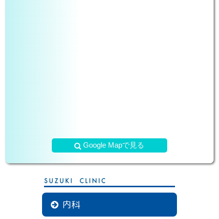
令和6年度診療報酬改定による施設基準のホ
ームページへの掲載義務化について
2025.5.21
○医療情報取得加算
当院はオンライン資格確認を行う体制を有しています。
当院を受診した患者様に対し、受診歴、薬剤 情報、特定
健診情報その他必要な診療情報を取得・活用して診療を行
っています。
○医療DX推進体制整備加算
当院はオンライン資格確認を行う体制を有しており、受診
歴・薬剤情報・特定健診情報・その他必要な診療情報を取
得・活用して診療を行っております。
マイナ保険証利用を促進するなど医療DXの推進により、
質の高い医療の提供に努めております。
Google Mapで見る
また、電子処方箋の発行や電子カルテ情報共有サービスな
ど医療DXにかかる取り組みを実施しております。
○一般名処方加算
当院では、患者さんに必要な医薬品を確保するため、医薬
品の供給状況を踏まえつつ、薬局とも連携のうえ、一般名
内科
処方（お薬をメーカー・銘柄を指定せず記載すること）を
行っております。